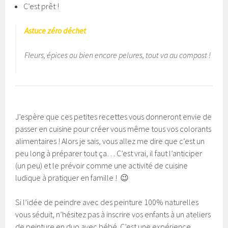
C’est prêt !
Astuce zéro déchet
Fleurs, épices ou bien encore pelures, tout va au compost !
J’espère que ces petites recettes vous donneront envie de
passer en cuisine pour créer vous même tous vos colorants
alimentaires ! Alors je sais, vous allez me dire que c’est un
peu long à préparer tout ça… C’est vrai, il faut l’anticiper
(un peu) et le prévoir comme une activité de cuisine
ludique à pratiquer en famille ! 😉
Si l’idée de peindre avec des peinture 100% naturelles
vous séduit, n’hésitez pas à inscrire vos enfants à un ateliers
de peinture en duo avec bébé. C’est une expérience