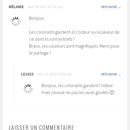
MÉLANIE
avril 29, 2025 à 7:45 pm
RÉPONDRE
Bonjour,
Les colorants gardent-ils l’odeur ou la saveur de
ce dont ils sont extraits ?
Bravo, les couleurs sont magnifiques. Merci pour
le partage !
LE1023
mai 15, 2025 à 8:54 am
RÉPONDRE
Bonjour, les colorants gardent l’odeur
mais j’avoue ne pas les avoir goutés 🙂
LAISSER UN COMMENTAIRE