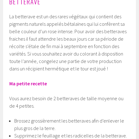
BETTERAVE
La betterave est un des rares végétaux qui contient des
pigments naturels appelés bétalaïnes qui lui confèrent sa
belle couleur d’un rose intense. Pour avoir des betteraves
fraiches il faut attendre les beaux jours car sa période de
récolte s’étale de fin mai à septembre en fonction des
variétés. Si vous souhaitez avoir du colorant à disposition
toute l’année, congelez une partie de votre production
dans un récipient hermétique et le tour est joué !
Ma petite recette
Vous aurez besoin de 2 betteraves de taille moyenne ou
de 4 petites.
Brossez grossièrement les betteraves afin d’enlever le
plus gros de la terre.
Supprimez le feuillage et les radicelles de la betterave.