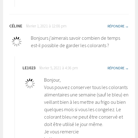
CÉLINE
février 1, 2021 à 12:08 pm
RÉPONDRE
Bonjours j’aimerais savoir combien de temps
est-il possible de garder les colorants ?
LE1023
février 5, 2021 à 4:36 pm
RÉPONDRE
Bonjour,
Vous pouvez conserver tous les colorants
alimentaires une semaine (sauf le bleu) en
veillant bien à les mettre au frigo ou bien
quelques mois si vous les congelez. Le
colorant bleu ne peut être conservé et
doit être utilisé le jour même.
Je vous remercie