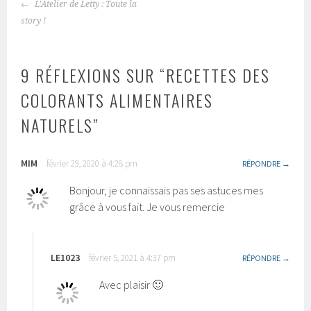
NAVIGATION
L’Atelier de Letty : Toute la
DES
story !
ARTICLES
9 RÉFLEXIONS SUR “
RECETTES DES
COLORANTS ALIMENTAIRES
NATURELS
”
MIM
février 29, 2020 à 4:28 pm
RÉPONDRE
Bonjour, je connaissais pas ses astuces mes
grâce à vous fait. Je vous remercie
LE1023
février 5, 2021 à 4:37 pm
RÉPONDRE
Avec plaisir 🙂