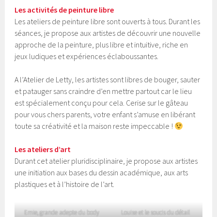
Les
activités
de peinture libre
Les ateliers de peinture libre sont ouverts à tous. Durant les
séances, je propose aux artistes de découvrir une nouvelle
approche de la peinture, plus libre et intuitive, riche en
jeux ludiques et expériences éclaboussantes.
A l’Atelier de Letty, les artistes sont libres de bouger, sauter
et patauger sans craindre d’en mettre partout car le lieu
est spécialement conçu pour cela. Cerise sur le gâteau
pour vous chers parents, votre enfant s’amuse en libérant
toute sa créativité et la maison reste impeccable !
Les ateliers d’art
Durant cet atelier pluridisciplinaire, je propose aux artistes
une initiation aux bases du dessin académique, aux arts
plastiques et à l’histoire de l’art.
Emie, grande adepte du body
Louise et le soucis du détail