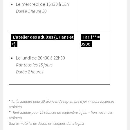
Le mercredi de 16h30 à 18h
Durée 1 heure 30
L’atelier des adultes {17 ans et
Tarif** =
+}
350€
Le lundi de 20h30 à 22h30
Rdv tous les 15 jours
Durée 2 heures
*
Tarifs valables pour 30 séances de septembre à juin – hors vacances
scolaires
.
**
Tarif valable pour 15 séances de septembre à juin – hors vacances
scolaires
.
Tout le matériel de dessin est compris dans le prix