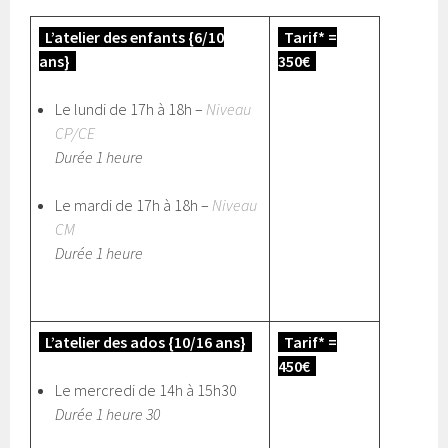
L’atelier des enfants {6/10
Tarif* =
ans}
350€
Le lundi de 17h à 18h –
Niveau
CP/CE
Durée 1 heure
Le mardi de 17h à 18h –
Niveau
CM
Durée 1 heure
L’atelier des ados {10/16 ans}
Tarif* =
450€
Le mercredi de 14h à 15h30
Durée 1 heure 30